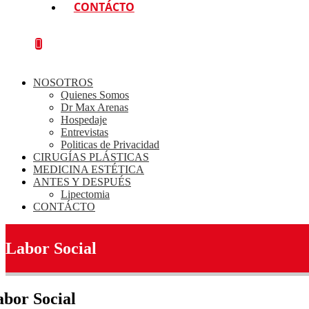
CONTÁCTO
NOSOTROS
Quienes Somos
Dr Max Arenas
Hospedaje
Entrevistas
Politicas de Privacidad
CIRUGÍAS PLÁSTICAS
MEDICINA ESTÉTICA
ANTES Y DESPUÉS
Lipectomia
CONTÁCTO
Labor Social
bor Social